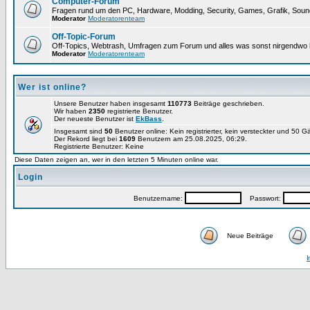
Computer-Forum
Fragen rund um den PC, Hardware, Modding, Security, Games, Grafik, Soun
Moderator
Moderatorenteam
Off-Topic-Forum
Off-Topics, Webtrash, Umfragen zum Forum und alles was sonst nirgendwo h
Moderator
Moderatorenteam
Wer ist online?
Unsere Benutzer haben insgesamt
110773
Beiträge geschrieben.
Wir haben
2350
registrierte Benutzer.
Der neueste Benutzer ist
EkBass
.
Insgesamt sind
50
Benutzer online: Kein registrierter, kein versteckter und 50 G
Der Rekord liegt bei
1609
Benutzern am 25.08.2025, 06:29.
Registrierte Benutzer: Keine
Diese Daten zeigen an, wer in den letzten 5 Minuten online war.
Login
Benutzername:
Passwort:
Neue Beiträge
I