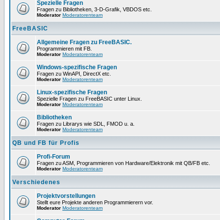
Spezielle Fragen
Fragen zu Bibliotheken, 3-D-Grafik, VBDOS etc.
Moderator
Moderatorenteam
FreeBASIC
Allgemeine Fragen zu FreeBASIC.
Programmieren mit FB.
Moderator
Moderatorenteam
Windows-spezifische Fragen
Fragen zu WinAPI, DirectX etc.
Moderator
Moderatorenteam
Linux-spezifische Fragen
Spezielle Fragen zu FreeBASIC unter Linux.
Moderator
Moderatorenteam
Bibliotheken
Fragen zu Librarys wie SDL, FMOD u. a.
Moderator
Moderatorenteam
QB und FB für Profis
Profi-Forum
Fragen zu ASM, Programmieren von Hardware/Elektronik mit QB/FB etc.
Moderator
Moderatorenteam
Verschiedenes
Projektvorstellungen
Stellt eure Projekte anderen Programmierern vor.
Moderator
Moderatorenteam