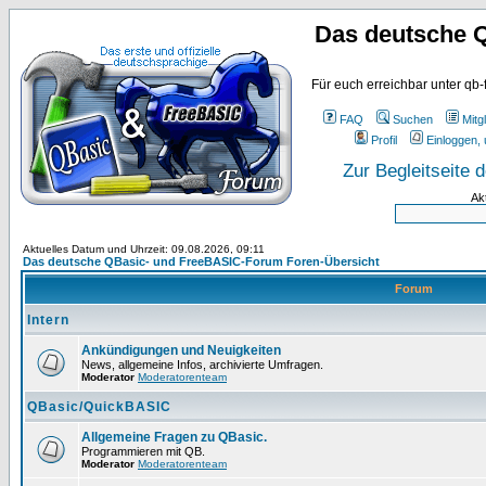
Das deutsche 
Für euch erreichbar unter qb-
FAQ
Suchen
Mitgl
Profil
Einloggen, 
Zur Begleitseite
Ak
Aktuelles Datum und Uhrzeit: 09.08.2026, 09:11
Das deutsche QBasic- und FreeBASIC-Forum Foren-Übersicht
Forum
Intern
Ankündigungen und Neuigkeiten
News, allgemeine Infos, archivierte Umfragen.
Moderator
Moderatorenteam
QBasic/QuickBASIC
Allgemeine Fragen zu QBasic.
Programmieren mit QB.
Moderator
Moderatorenteam