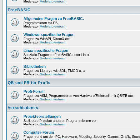
Moderator
Moderatorenteam
FreeBASIC
Allgemeine Fragen zu FreeBASIC.
Programmieren mit FB.
Moderator
Moderatorenteam
Windows-spezifische Fragen
Fragen zu WinAPI, DirectX etc.
Moderator
Moderatorenteam
Linux-spezifische Fragen
Spezielle Fragen zu FreeBASIC unter Linux.
Moderator
Moderatorenteam
Bibliotheken
Fragen zu Librarys wie SDL, FMOD u. a.
Moderator
Moderatorenteam
QB und FB für Profis
Profi-Forum
Fragen zu ASM, Programmieren von Hardware/Elektronik mit QB/FB etc.
Moderator
Moderatorenteam
Verschiedenes
Projektvorstellungen
Stellt eure Projekte anderen Programmierern vor.
Moderator
Moderatorenteam
Computer-Forum
Fragen rund um den PC, Hardware, Modding, Security, Games, Grafik, Soun