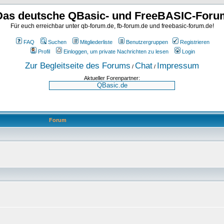
Das deutsche QBasic- und FreeBASIC-Foru
Für euch erreichbar unter qb-forum.de, fb-forum.de und freebasic-forum.de!
FAQ
Suchen
Mitgliederliste
Benutzergruppen
Registrieren
Profil
Einloggen, um private Nachrichten zu lesen
Login
Zur Begleitseite des Forums
Chat
Impressum
/
/
Aktueller Forenpartner:
Forum