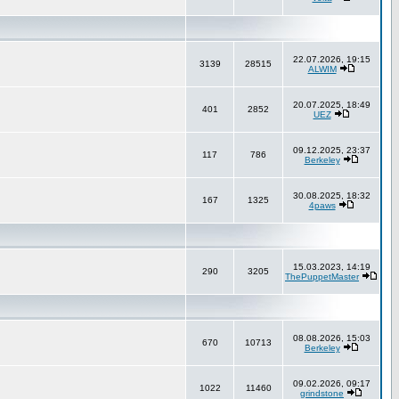
22.07.2026, 19:15
3139
28515
ALWIM
20.07.2025, 18:49
401
2852
UEZ
09.12.2025, 23:37
117
786
Berkeley
30.08.2025, 18:32
167
1325
4paws
15.03.2023, 14:19
290
3205
ThePuppetMaster
08.08.2026, 15:03
670
10713
Berkeley
09.02.2026, 09:17
1022
11460
grindstone