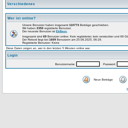
Verschiedenes
Wer ist online?
Unsere Benutzer haben insgesamt
110773
Beiträge geschrieben.
Wir haben
2350
registrierte Benutzer.
Der neueste Benutzer ist
EkBass
.
Insgesamt sind
69
Benutzer online: Kein registrierter, kein versteckter und 69 G
Der Rekord liegt bei
1609
Benutzern am 25.08.2025, 06:29.
Registrierte Benutzer: Keine
Diese Daten zeigen an, wer in den letzten 5 Minuten online war.
Login
Benutzername:
Passwort:
Neue Beiträge
I