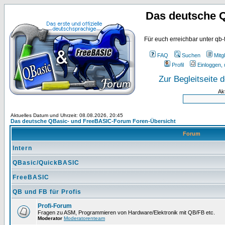
Das deutsche 
Für euch erreichbar unter qb-
FAQ
Suchen
Mitgl
Profil
Einloggen, 
Zur Begleitseite
Ak
Aktuelles Datum und Uhrzeit: 08.08.2026, 20:45
Das deutsche QBasic- und FreeBASIC-Forum Foren-Übersicht
Forum
Intern
QBasic/QuickBASIC
FreeBASIC
QB und FB für Profis
Profi-Forum
Fragen zu ASM, Programmieren von Hardware/Elektronik mit QB/FB etc.
Moderator
Moderatorenteam