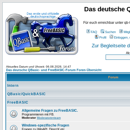
Das deutsche 
Für euch erreichbar unter qb-
FAQ
Suchen
Mitgl
Profil
Einloggen, 
Zur Begleitseite
Ak
Aktuelles Datum und Uhrzeit: 06.08.2026, 14:47
Das deutsche QBasic- und FreeBASIC-Forum Foren-Übersicht
Forum
Intern
QBasic/QuickBASIC
FreeBASIC
Allgemeine Fragen zu FreeBASIC.
Programmieren mit FB.
Moderator
Moderatorenteam
Windows-spezifische Fragen
Fragen zu WinAPI, DirectX etc.