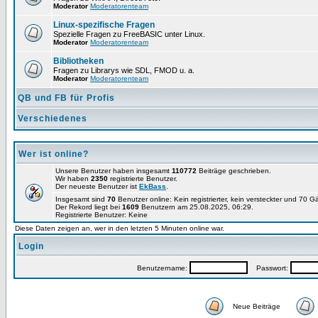
Moderator
Moderatorenteam
Linux-spezifische Fragen
Spezielle Fragen zu FreeBASIC unter Linux.
Moderator
Moderatorenteam
Bibliotheken
Fragen zu Librarys wie SDL, FMOD u. a.
Moderator
Moderatorenteam
QB und FB für Profis
Verschiedenes
Wer ist online?
Unsere Benutzer haben insgesamt
110772
Beiträge geschrieben.
Wir haben
2350
registrierte Benutzer.
Der neueste Benutzer ist
EkBass
.
Insgesamt sind
70
Benutzer online: Kein registrierter, kein versteckter und 70 G
Der Rekord liegt bei
1609
Benutzern am 25.08.2025, 06:29.
Registrierte Benutzer: Keine
Diese Daten zeigen an, wer in den letzten 5 Minuten online war.
Login
Benutzername:
Passwort:
Neue Beiträge