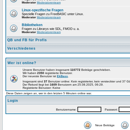
Moderator
Moderatorenteam
Linux-spezifische Fragen
Spezielle Fragen zu FreeBASIC unter Linux.
Moderator
Moderatorenteam
Bibliotheken
Fragen zu Librarys wie SDL, FMOD u. a.
Moderator
Moderatorenteam
QB und FB für Profis
Verschiedenes
Wer ist online?
Unsere Benutzer haben insgesamt
110772
Beiträge geschrieben.
Wir haben
2350
registrierte Benutzer.
Der neueste Benutzer ist
EkBass
.
Insgesamt sind
37
Benutzer online: Kein registrierter, kein versteckter und 37 G
Der Rekord liegt bei
1609
Benutzern am 25.08.2025, 06:29.
Registrierte Benutzer: Keine
Diese Daten zeigen an, wer in den letzten 5 Minuten online war.
Login
Benutzername:
Passwort:
Neue Beiträge