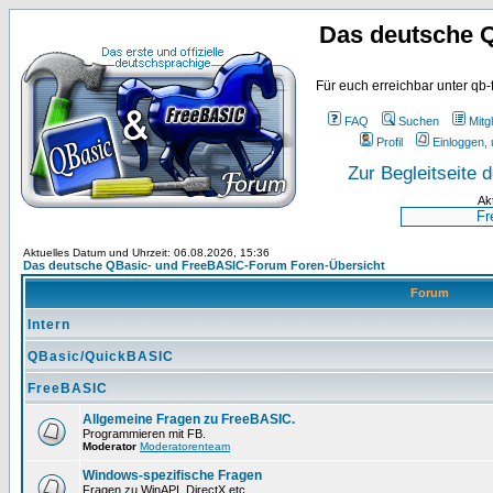
Das deutsche 
Für euch erreichbar unter qb-
FAQ
Suchen
Mitgl
Profil
Einloggen, 
Zur Begleitseite
Ak
Aktuelles Datum und Uhrzeit: 06.08.2026, 15:36
Das deutsche QBasic- und FreeBASIC-Forum Foren-Übersicht
Forum
Intern
QBasic/QuickBASIC
FreeBASIC
Allgemeine Fragen zu FreeBASIC.
Programmieren mit FB.
Moderator
Moderatorenteam
Windows-spezifische Fragen
Fragen zu WinAPI, DirectX etc.