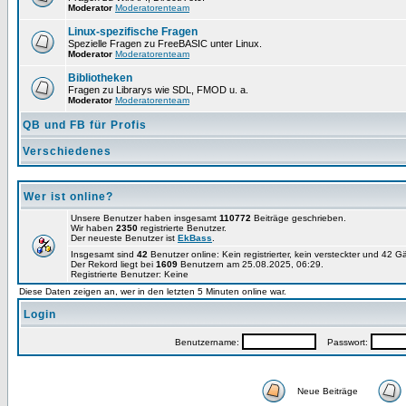
Moderator
Moderatorenteam
Linux-spezifische Fragen
Spezielle Fragen zu FreeBASIC unter Linux.
Moderator
Moderatorenteam
Bibliotheken
Fragen zu Librarys wie SDL, FMOD u. a.
Moderator
Moderatorenteam
QB und FB für Profis
Verschiedenes
Wer ist online?
Unsere Benutzer haben insgesamt
110772
Beiträge geschrieben.
Wir haben
2350
registrierte Benutzer.
Der neueste Benutzer ist
EkBass
.
Insgesamt sind
42
Benutzer online: Kein registrierter, kein versteckter und 42 G
Der Rekord liegt bei
1609
Benutzern am 25.08.2025, 06:29.
Registrierte Benutzer: Keine
Diese Daten zeigen an, wer in den letzten 5 Minuten online war.
Login
Benutzername:
Passwort:
Neue Beiträge