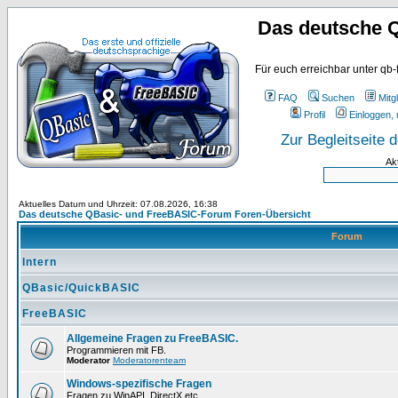
Das deutsche 
Für euch erreichbar unter qb-
FAQ
Suchen
Mitgl
Profil
Einloggen, 
Zur Begleitseite
Ak
Aktuelles Datum und Uhrzeit: 07.08.2026, 16:38
Das deutsche QBasic- und FreeBASIC-Forum Foren-Übersicht
Forum
Intern
QBasic/QuickBASIC
FreeBASIC
Allgemeine Fragen zu FreeBASIC.
Programmieren mit FB.
Moderator
Moderatorenteam
Windows-spezifische Fragen
Fragen zu WinAPI, DirectX etc.