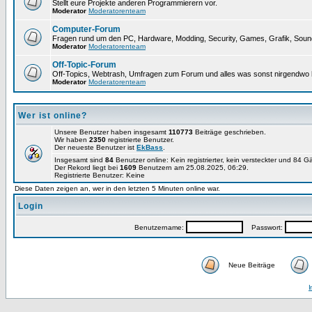
Stellt eure Projekte anderen Programmierern vor.
Moderator
Moderatorenteam
Computer-Forum
Fragen rund um den PC, Hardware, Modding, Security, Games, Grafik, Soun
Moderator
Moderatorenteam
Off-Topic-Forum
Off-Topics, Webtrash, Umfragen zum Forum und alles was sonst nirgendwo h
Moderator
Moderatorenteam
Wer ist online?
Unsere Benutzer haben insgesamt
110773
Beiträge geschrieben.
Wir haben
2350
registrierte Benutzer.
Der neueste Benutzer ist
EkBass
.
Insgesamt sind
84
Benutzer online: Kein registrierter, kein versteckter und 84 G
Der Rekord liegt bei
1609
Benutzern am 25.08.2025, 06:29.
Registrierte Benutzer: Keine
Diese Daten zeigen an, wer in den letzten 5 Minuten online war.
Login
Benutzername:
Passwort:
Neue Beiträge
I