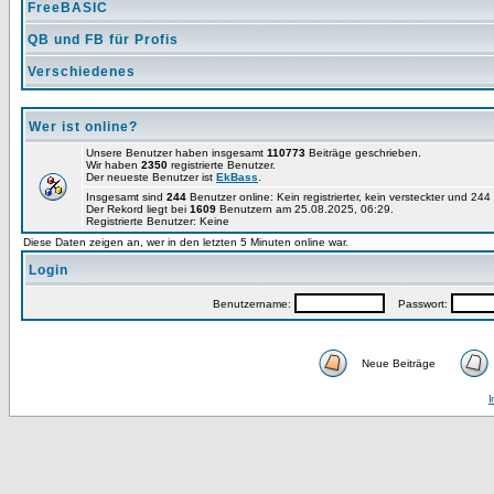
FreeBASIC
QB und FB für Profis
Verschiedenes
Wer ist online?
Unsere Benutzer haben insgesamt
110773
Beiträge geschrieben.
Wir haben
2350
registrierte Benutzer.
Der neueste Benutzer ist
EkBass
.
Insgesamt sind
244
Benutzer online: Kein registrierter, kein versteckter und 24
Der Rekord liegt bei
1609
Benutzern am 25.08.2025, 06:29.
Registrierte Benutzer: Keine
Diese Daten zeigen an, wer in den letzten 5 Minuten online war.
Login
Benutzername:
Passwort:
Neue Beiträge
I