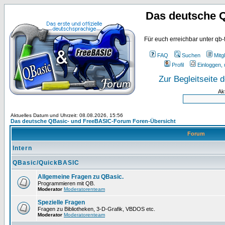
Das deutsche 
Für euch erreichbar unter qb-
FAQ
Suchen
Mitgl
Profil
Einloggen, 
Zur Begleitseite
Ak
Aktuelles Datum und Uhrzeit: 08.08.2026, 15:56
Das deutsche QBasic- und FreeBASIC-Forum Foren-Übersicht
Forum
Intern
QBasic/QuickBASIC
Allgemeine Fragen zu QBasic.
Programmieren mit QB.
Moderator
Moderatorenteam
Spezielle Fragen
Fragen zu Bibliotheken, 3-D-Grafik, VBDOS etc.
Moderator
Moderatorenteam