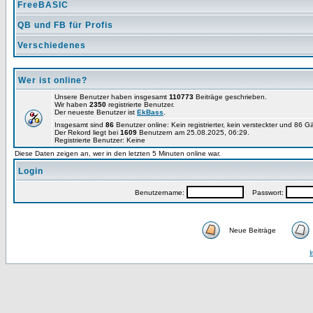
FreeBASIC
QB und FB für Profis
Verschiedenes
Wer ist online?
Unsere Benutzer haben insgesamt
110773
Beiträge geschrieben.
Wir haben
2350
registrierte Benutzer.
Der neueste Benutzer ist
EkBass
.
Insgesamt sind
86
Benutzer online: Kein registrierter, kein versteckter und 86 G
Der Rekord liegt bei
1609
Benutzern am 25.08.2025, 06:29.
Registrierte Benutzer: Keine
Diese Daten zeigen an, wer in den letzten 5 Minuten online war.
Login
Benutzername:
Passwort:
Neue Beiträge
I