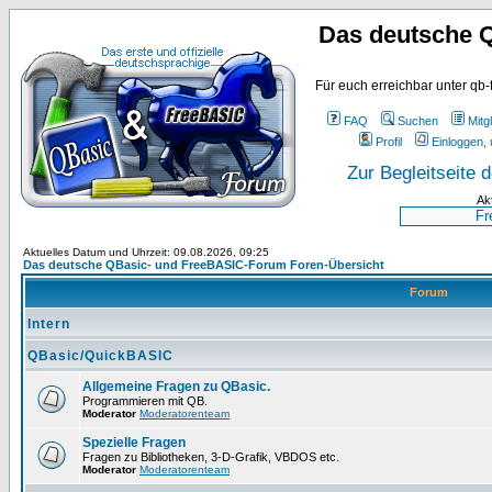
Das deutsche 
Für euch erreichbar unter qb-
FAQ
Suchen
Mitgl
Profil
Einloggen, 
Zur Begleitseite
Ak
Aktuelles Datum und Uhrzeit: 09.08.2026, 09:25
Das deutsche QBasic- und FreeBASIC-Forum Foren-Übersicht
Forum
Intern
QBasic/QuickBASIC
Allgemeine Fragen zu QBasic.
Programmieren mit QB.
Moderator
Moderatorenteam
Spezielle Fragen
Fragen zu Bibliotheken, 3-D-Grafik, VBDOS etc.
Moderator
Moderatorenteam