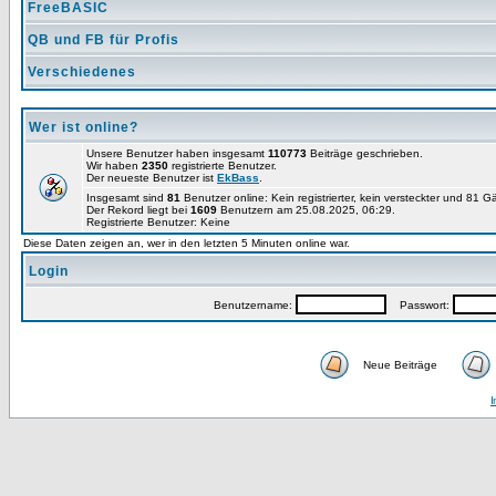
FreeBASIC
QB und FB für Profis
Verschiedenes
Wer ist online?
Unsere Benutzer haben insgesamt
110773
Beiträge geschrieben.
Wir haben
2350
registrierte Benutzer.
Der neueste Benutzer ist
EkBass
.
Insgesamt sind
81
Benutzer online: Kein registrierter, kein versteckter und 81 G
Der Rekord liegt bei
1609
Benutzern am 25.08.2025, 06:29.
Registrierte Benutzer: Keine
Diese Daten zeigen an, wer in den letzten 5 Minuten online war.
Login
Benutzername:
Passwort:
Neue Beiträge
I