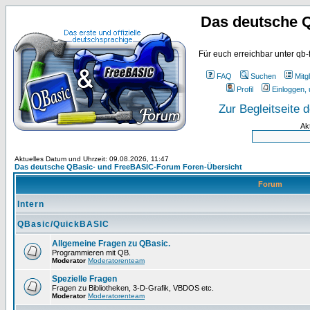
Das deutsche 
Für euch erreichbar unter qb-
FAQ
Suchen
Mitgl
Profil
Einloggen, 
Zur Begleitseite
Ak
Aktuelles Datum und Uhrzeit: 09.08.2026, 11:47
Das deutsche QBasic- und FreeBASIC-Forum Foren-Übersicht
Forum
Intern
QBasic/QuickBASIC
Allgemeine Fragen zu QBasic.
Programmieren mit QB.
Moderator
Moderatorenteam
Spezielle Fragen
Fragen zu Bibliotheken, 3-D-Grafik, VBDOS etc.
Moderator
Moderatorenteam