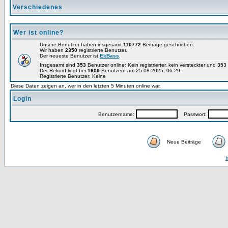
Verschiedenes
Wer ist online?
Unsere Benutzer haben insgesamt
110772
Beiträge geschrieben.
Wir haben
2350
registrierte Benutzer.
Der neueste Benutzer ist
EkBass
.
Insgesamt sind
353
Benutzer online: Kein registrierter, kein versteckter und 35
Der Rekord liegt bei
1609
Benutzern am 25.08.2025, 06:29.
Registrierte Benutzer: Keine
Diese Daten zeigen an, wer in den letzten 5 Minuten online war.
Login
Benutzername:
Passwort:
Neue Beiträge
I