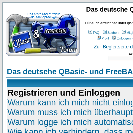
Das deutsche 
Für euch erreichbar unter qb-
FAQ
Suchen
Mitgl
Profil
Einloggen, 
Zur Begleitseite
Ak
Das deutsche QBasic- und FreeBA
Registrieren und Einloggen
Warum kann ich mich nicht einl
Warum muss ich mich überhaupt 
Warum logge ich mich automatis
Wie kann ich verhindern, dass me