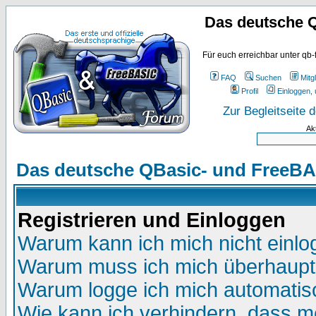
Das deutsche 
Für euch erreichbar unter qb-
FAQ
Suchen
Mitgl
Profil
Einloggen, 
Zur Begleitseite
Ak
Das deutsche QBasic- und FreeBA
Registrieren und Einloggen
Warum kann ich mich nicht einl
Warum muss ich mich überhaupt 
Warum logge ich mich automatis
Wie kann ich verhindern, dass me