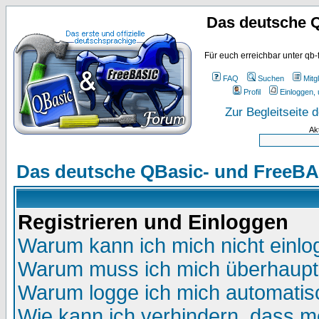
Das deutsche 
Für euch erreichbar unter qb-
FAQ
Suchen
Mitgl
Profil
Einloggen, 
Zur Begleitseite
Ak
Das deutsche QBasic- und FreeBA
Registrieren und Einloggen
Warum kann ich mich nicht einl
Warum muss ich mich überhaupt 
Warum logge ich mich automatis
Wie kann ich verhindern, dass me