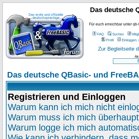
Das deutsche 
Für euch erreichbar unter qb-
FAQ
Suchen
Mitgl
Profil
Einloggen, 
Zur Begleitseite
Ak
Das deutsche QBasic- und FreeBA
Registrieren und Einloggen
Warum kann ich mich nicht einl
Warum muss ich mich überhaupt 
Warum logge ich mich automatis
Wie kann ich verhindern, dass me