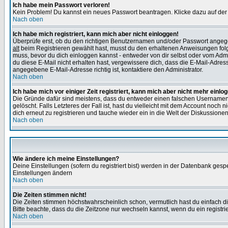
Ich habe mein Passwort verloren!
Kein Problem! Du kannst ein neues Passwort beantragen. Klicke dazu auf der
Nach oben
Ich habe mich registriert, kann mich aber nicht einloggen!
Überprüfe erst, ob du den richtigen Benutzernamen und/oder Passwort angegeb
alt
beim Registrieren gewählt hast, musst du den erhaltenen Anweisungen folgen. 
muss, bevor du dich einloggen kannst - entweder von dir selbst oder vom Admin
du diese E-Mail nicht erhalten hast, vergewissere dich, dass die E-Mail-Adre
angegebene E-Mail-Adresse richtig ist, kontaktiere den Administrator.
Nach oben
Ich habe mich vor einiger Zeit registriert, kann mich aber nicht mehr einlo
Die Gründe dafür sind meistens, dass du entweder einen falschen Usernamen 
gelöscht. Falls Letzteres der Fall ist, hast du vielleicht mit dem Account no
dich erneut zu registrieren und tauche wieder ein in die Welt der Diskussionen
Nach oben
Wie ändere ich meine Einstellungen?
Deine Einstellungen (sofern du registriert bist) werden in der Datenbank gesp
Einstellungen ändern
Nach oben
Die Zeiten stimmen nicht!
Die Zeiten stimmen höchstwahrscheinlich schon, vermutlich hast du einfach die Ze
Bitte beachte, dass du die Zeitzone nur wechseln kannst, wenn du ein registriert
Nach oben