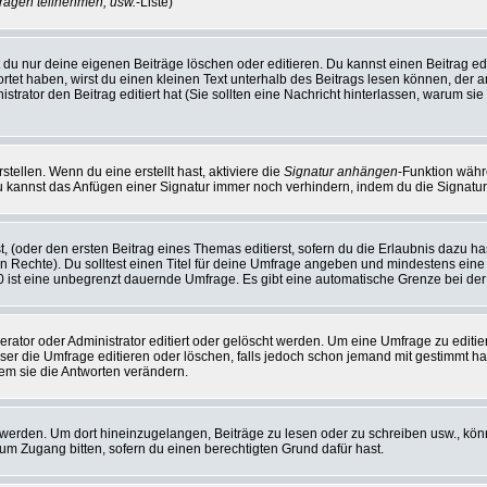
ragen teilnehmen, usw.
-Liste)
du nur deine eigenen Beiträge löschen oder editieren. Du kannst einen Beitrag edi
ortet haben, wirst du einen kleinen Text unterhalb des Beitrags lesen können, der 
nistrator den Beitrag editiert hat (Sie sollten eine Nachricht hinterlassen, warum s
tellen. Wenn du eine erstellt hast, aktiviere die
Signatur anhängen
-Funktion währ
u kannst das Anfügen einer Signatur immer noch verhindern, indem du die Signatur
, (oder den ersten Beitrag eines Themas editierst, sofern du die Erlaubnis dazu has
chen Rechte). Du solltest einen Titel für deine Umfrage angeben und mindestens ein
, 0 ist eine unbegrenzt dauernde Umfrage. Es gibt eine automatische Grenze bei der 
or oder Administrator editiert oder gelöscht werden. Um eine Umfrage zu editiere
 die Umfrage editieren oder löschen, falls jedoch schon jemand mit gestimmt hat
em sie die Antworten verändern.
rden. Um dort hineinzugelangen, Beiträge zu lesen oder zu schreiben usw., könn
 um Zugang bitten, sofern du einen berechtigten Grund dafür hast.