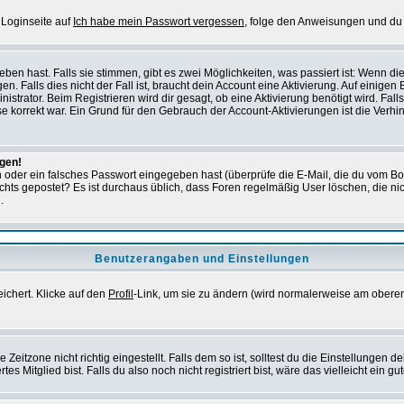
 Loginseite auf
Ich habe mein Passwort vergessen
, folge den Anweisungen und du 
en hast. Falls sie stimmen, gibt es zwei Möglichkeiten, was passiert ist: Wenn d
Falls dies nicht der Fall ist, braucht dein Account eine Aktivierung. Auf einigen B
istrator. Beim Registrieren wird dir gesagt, ob eine Aktivierung benötigt wird. Fal
sse korrekt war. Ein Grund für den Gebrauch der Account-Aktivierungen ist die Verh
ggen!
oder ein falsches Passwort eingegeben hast (überprüfe die E-Mail, die du vom Bo
ch nichts gepostet? Es ist durchaus üblich, dass Foren regelmäßig User löschen, die
.
Benutzerangaben und Einstellungen
eichert. Klicke auf den
Profil
-Link, um sie zu ändern (wird normalerweise am oberen
itzone nicht richtig eingestellt. Falls dem so ist, solltest du die Einstellungen dei
es Mitglied bist. Falls du also noch nicht registriert bist, wäre das vielleicht ein g