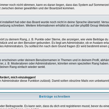
en immer noch nicht stimmen, kann es daran liegen, dass das System auf Sommerzeit
z zwischen deiner gewählten und der Boardzeit kommen.
ht installiert hat oder das Board wurde noch nicht in deine Sprache übersetzt. Ve
Übersetzung schreiben. Weitere Informationen erhältst du auf der phpBB Group Websit
rt zu deinem Rang, z. B. Punkte oder Sterne, die anzeigen, wie viele Beiträge du
elstück und an den Benutzer gebunden. Es liegt am Administrator, ob er Avatare erl
s Administrators. Du solltest ihn nach dem Grund fragen (Er wird bestimmt einen 
e erscheinen unter deinem Benutzernamen in Themen und in deinem Profil, abhän
r, z. B. Moderatoren oder Administratoren, könnten einen speziellen Rang haben. 
r deinen Rang einfach wieder senkt.
fordert, mich einzuloggen!
der Administrator diese Funktion zulässt). Damit sollen obszöne Mails von unbeka
Beiträge schreiben
der Beitragsseite. Es kann sein, dass du dich erst registrieren musst, bevor du e