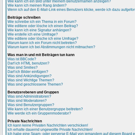
Wie kann ich ein Bild unter meinem Benutzernamen anzeigen?
Wie kann ich meinen Rang ändern?
Wenn ich auf den E-Mail-Link eines Benutzers klicke, werde ich dazu aufgefor
Beiträge schreiben
Wie schreibe ich ein Thema in ein Forum?
Wie editiere oder lösche ich einen Beitrag?
Wie kann ich eine Signatur anhängen?
Wie erstelle ich eine Umfrage?
Wie editiere oder lösche ich eine Umfrage?
Warum kann ich ein Forum nicht betreten?
Warum kann ich bei Abstimmungen nicht mitmachen?
Was man in und mit Beiträgen tun kann
Was ist BBCode?
Darf ich HTML benutzen?
Was sind Smilies?
Darf ich Bilder einfügen?
Was sind Ankündigungen?
Was sind Wichtige Themen?
Was sind geschlossene Themen?
Benutzerebenen und Gruppen
Was sind Administratoren?
Was sind Moderatoren?
Was sind Benutzergruppen?
Wie kann ich einer Benutzergruppe beitreten?
Wie werde ich ein Gruppenmoderator?
Private Nachrichten
Ich kann keine Privaten Nachrichten verschicken!
Ich erhalte dauernd ungewollte Private Nachrichten!
Ich habe eine Spam- oder perverse E-Mail von jemandem auf diesem Board e