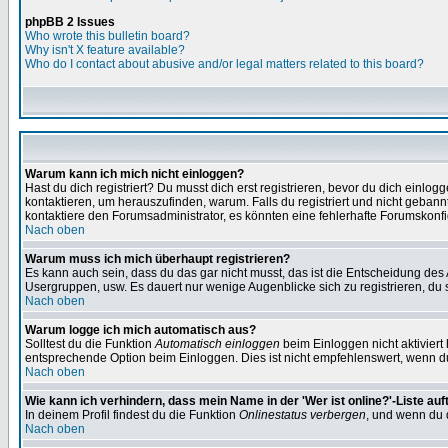
phpBB 2 Issues
Who wrote this bulletin board?
Why isn't X feature available?
Who do I contact about abusive and/or legal matters related to this board?
Warum kann ich mich nicht einloggen?
Hast du dich registriert? Du musst dich erst registrieren, bevor du dich ein
kontaktieren, um herauszufinden, warum. Falls du registriert und nicht gebann
kontaktiere den Forumsadministrator, es könnten eine fehlerhafte Forumskonfi
Nach oben
Warum muss ich mich überhaupt registrieren?
Es kann auch sein, dass du das gar nicht musst, das ist die Entscheidung des Ad
Usergruppen, usw. Es dauert nur wenige Augenblicke sich zu registrieren, du so
Nach oben
Warum logge ich mich automatisch aus?
Solltest du die Funktion
Automatisch einloggen
beim Einloggen nicht aktiviert
entsprechende Option beim Einloggen. Dies ist nicht empfehlenswert, wenn du a
Nach oben
Wie kann ich verhindern, dass mein Name in der 'Wer ist online?'-Liste auf
In deinem Profil findest du die Funktion
Onlinestatus verbergen
, und wenn du d
Nach oben