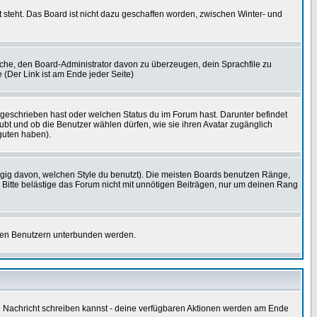
 steht. Das Board ist nicht dazu geschaffen worden, zwischen Winter- und
rsuche, den Board-Administrator davon zu überzeugen, dein Sprachfile zu
e (Der Link ist am Ende jeder Seite)
 geschrieben hast oder welchen Status du im Forum hast. Darunter befindet
aubt und ob die Benutzer wählen dürfen, wie sie ihren Avatar zugänglich
guten haben).
gig davon, welchen Style du benutzt). Die meisten Boards benutzen Ränge,
Bitte belästige das Forum nicht mit unnötigen Beiträgen, nur um deinen Rang
nnten Benutzern unterbunden werden.
ine Nachricht schreiben kannst - deine verfügbaren Aktionen werden am Ende