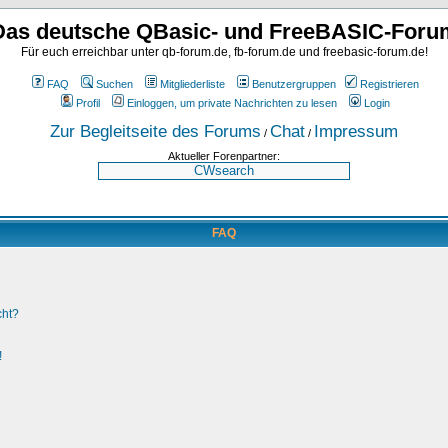
Das deutsche QBasic- und FreeBASIC-Foru
Für euch erreichbar unter qb-forum.de, fb-forum.de und freebasic-forum.de!
FAQ
Suchen
Mitgliederliste
Benutzergruppen
Registrieren
Profil
Einloggen, um private Nachrichten zu lesen
Login
Zur Begleitseite des Forums
Chat
Impressum
/
/
Aktueller Forenpartner:
FAQ
cht?
!