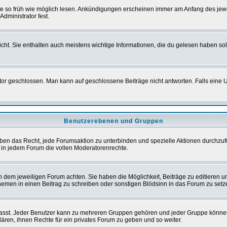
sie so früh wie möglich lesen. Ankündigungen erscheinen immer am Anfang des je
dministrator fest.
t. Sie enthalten auch meistens wichtige Informationen, die du gelesen haben so
eschlossen. Man kann auf geschlossene Beiträge nicht antworten. Falls eine Um
Benutzerebenen und Gruppen
ben das Recht, jede Forumsaktion zu unterbinden und spezielle Aktionen durchzu
in jedem Forum die vollen Moderatorenrechte.
dem jeweiligen Forum achten. Sie haben die Möglichkeit, Beiträge zu editieren u
men in einen Beitrag zu schreiben oder sonstigen Blödsinn in das Forum zu setz
st. Jeder Benutzer kann zu mehreren Gruppen gehören und jeder Gruppe können spe
ren, ihnen Rechte für ein privates Forum zu geben und so weiter.