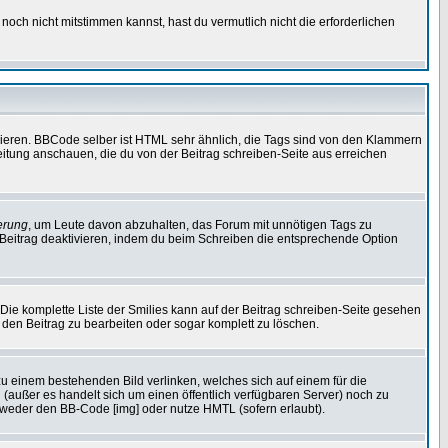
noch nicht mitstimmen kannst, hast du vermutlich nicht die erforderlichen
vieren. BBCode selber ist HTML sehr ähnlich, die Tags sind von den Klammern
leitung anschauen, die du von der Beitrag schreiben-Seite aus erreichen
erung
, um Leute davon abzuhalten, das Forum mit unnötigen Tags zu
Beitrag deaktivieren, indem du beim Schreiben die entsprechende Option
. Die komplette Liste der Smilies kann auf der Beitrag schreiben-Seite gesehen
, den Beitrag zu bearbeiten oder sogar komplett zu löschen.
zu einem bestehenden Bild verlinken, welches sich auf einem für die
en (außer es handelt sich um einen öffentlich verfügbaren Server) noch zu
tweder den BB-Code [img] oder nutze HMTL (sofern erlaubt).