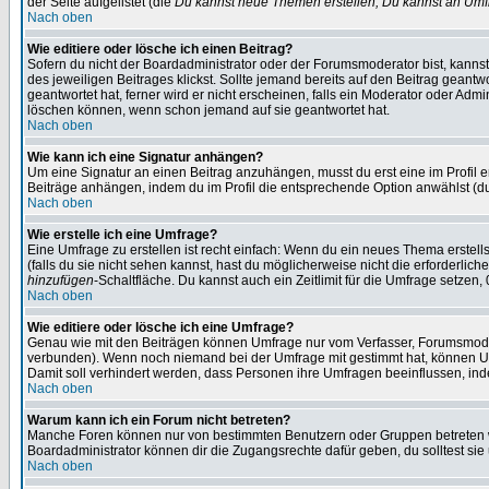
der Seite aufgelistet (die
Du kannst neue Themen erstellen, Du kannst an Umf
Nach oben
Wie editiere oder lösche ich einen Beitrag?
Sofern du nicht der Boardadministrator oder der Forumsmoderator bist, kannst 
des jeweiligen Beitrages klickst. Sollte jemand bereits auf den Beitrag geantw
geantwortet hat, ferner wird er nicht erscheinen, falls ein Moderator oder Admi
löschen können, wenn schon jemand auf sie geantwortet hat.
Nach oben
Wie kann ich eine Signatur anhängen?
Um eine Signatur an einen Beitrag anzuhängen, musst du erst eine im Profil ers
Beiträge anhängen, indem du im Profil die entsprechende Option anwählst (d
Nach oben
Wie erstelle ich eine Umfrage?
Eine Umfrage zu erstellen ist recht einfach: Wenn du ein neues Thema erstellst
(falls du sie nicht sehen kannst, hast du möglicherweise nicht die erforderli
hinzufügen
-Schaltfläche. Du kannst auch ein Zeitlimit für die Umfrage setzen
Nach oben
Wie editiere oder lösche ich eine Umfrage?
Genau wie mit den Beiträgen können Umfrage nur vom Verfasser, Forumsmoderat
verbunden). Wenn noch niemand bei der Umfrage mit gestimmt hat, können User
Damit soll verhindert werden, dass Personen ihre Umfragen beeinflussen, ind
Nach oben
Warum kann ich ein Forum nicht betreten?
Manche Foren können nur von bestimmten Benutzern oder Gruppen betreten we
Boardadministrator können dir die Zugangsrechte dafür geben, du solltest sie
Nach oben