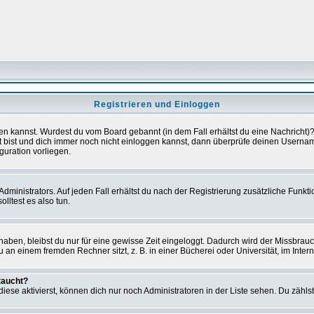
Registrieren und Einloggen
loggen kannst. Wurdest du vom Board gebannt (in dem Fall erhältst du eine Nachrich
t bist und dich immer noch nicht einloggen kannst, dann überprüfe deinen Username
guration vorliegen.
ministrators. Auf jeden Fall erhältst du nach der Registrierung zusätzliche Funktion
lltest es also tun.
 haben, bleibst du nur für eine gewisse Zeit eingeloggt. Dadurch wird der Missbrau
n einem fremden Rechner sitzt, z. B. in einer Bücherei oder Universität, im Intern
taucht?
iese aktivierst, können dich nur noch Administratoren in der Liste sehen. Du zählst