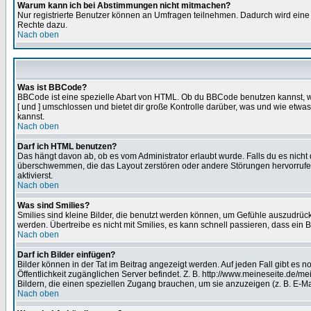
Warum kann ich bei Abstimmungen nicht mitmachen?
Nur registrierte Benutzer können an Umfragen teilnehmen. Dadurch wird eine Be
Rechte dazu.
Nach oben
Was ist BBCode?
BBCode ist eine spezielle Abart von HTML. Ob du BBCode benutzen kannst, wi
[ und ] umschlossen und bietet dir große Kontrolle darüber, was und wie etwas
kannst.
Nach oben
Darf ich HTML benutzen?
Das hängt davon ab, ob es vom Administrator erlaubt wurde. Falls du es nicht 
überschwemmen, die das Layout zerstören oder andere Störungen hervorrufen 
aktivierst.
Nach oben
Was sind Smilies?
Smilies sind kleine Bilder, die benutzt werden können, um Gefühle auszudrücke
werden. Übertreibe es nicht mit Smilies, es kann schnell passieren, dass ein 
Nach oben
Darf ich Bilder einfügen?
Bilder können in der Tat im Beitrag angezeigt werden. Auf jeden Fall gibt es 
Öffentlichkeit zugänglichen Server befindet. Z. B. http://www.meineseite.de/me
Bildern, die einen speziellen Zugang brauchen, um sie anzuzeigen (z. B. E-
Nach oben