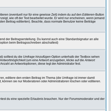
tieren (eventuell nur für eine gewisse Zeit) indem du auf den
Editieren
-Button
anzeigt, wie oft der Text bearbeitet wurde. Er wird nur erscheinen, wenn jemand
ie den Beitrag editierten). Beachte, dass normale Benutzer keine Beiträge
end der Beitragserstellung. Du kannst auch eine Standardsignatur an alle
option beim Beitragsschreiben abschaltest)
t) solltest du die
Umfrage hinzufügen
-Option unterhalb der Textbox sehen
e Antwortmöglichkeit (um eine Antwort anzugeben, klicke auf die
Antwort
Anzahl an Antwortoptionen, diese legt der Administrator fest.
n, editiere den ersten Beitrag im Thema (die Umfrage ist immer damit
, können sie nur Moderatoren oder Administratoren löschen oder editieren.
test du eine spezielle Erlaubnis brauchen. Nur der Forumsmoderator und der