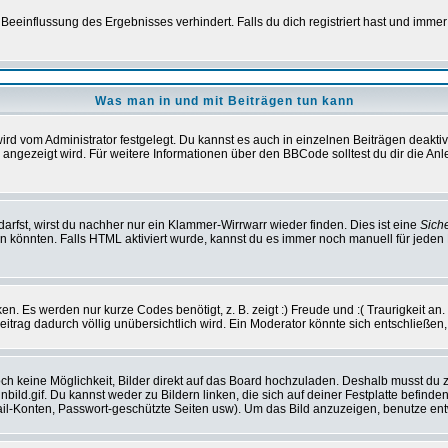
einflussung des Ergebnisses verhindert. Falls du dich registriert hast und immer 
Was man in und mit Beiträgen tun kann
rd vom Administrator festgelegt. Du kannst es auch in einzelnen Beiträgen deakti
 angezeigt wird. Für weitere Informationen über den BBCode solltest du dir die An
darfst, wirst du nachher nur ein Klammer-Wirrwarr wieder finden. Dies ist eine
Sich
könnten. Falls HTML aktiviert wurde, kannst du es immer noch manuell für jeden 
n. Es werden nur kurze Codes benötigt, z. B. zeigt :) Freude und :( Traurigkeit an
Beitrag dadurch völlig unübersichtlich wird. Ein Moderator könnte sich entschließen
noch keine Möglichkeit, Bilder direkt auf das Board hochzuladen. Deshalb musst du 
inbild.gif. Du kannst weder zu Bildern linken, die sich auf deiner Festplatte befind
Mail-Konten, Passwort-geschützte Seiten usw). Um das Bild anzuzeigen, benutze en