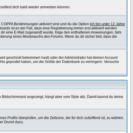
solltest dich bald wieder anmelden können.
ie COPPA Bestimmungen aktiviert sind und du die Option
Ich bin unter 12 Jahre
oards ist es der Fall, dass eine Registrierung immer erst aktiviert werden
ls dir eine E-Mail zugesandt wurde, folge den enthaltenen Anweisungen, falls
inderung eines Missbrauchs des Forums. Wenn du dir sicher bist, dass die
ard geschickt bekommen hast) oder der Administrator hat deinen Account
 nichts gepostet haben, um die Größe der Datenbank zu verringern. Versuche
 Bildschirmrand angezeigt, hängt aber vom Style ab). Damit kannst du deine
nes Profils überprüfen, um die Zeitzone, die für dich zutreffend ist, zu wählen.
uter Grund dazu.